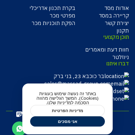
אודות מסד
בקרת תכנון אדריכלי
קריירה במסד
מפרטי מכר
יצירת קשר
הפקת תוכניות מכר
תקנון
תוכן מקצועי
חוות דעת ומאמרים
ניוזלטר
דברו איתנו
בר כוכבא 23, בני ברק
sales@massad-group.com
(מכירות) 054-8946816
באתר זה נעשה שימוש בעוגיות
(Cookies). המשך הגלישה מהווה
03-5273230
(משרד)
הסכמה למדיניות שלנו.
מדיניות הפרטיות
אני מסכים
מדיניות פרטיות
תקנון תנאי שימוש
הצהרת נגישות
כל הזכויות שמורות למסד גרופ © 2026