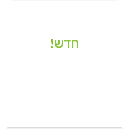
חדש!
הניוזלטר של מסד
תוכן איכותי לתכנון ולבניה איכותית
קבלו את העדכונים המקצועיים והרלוונטיים
ביותר מענף הבנייה, טיפים ותוכן שיווקי,
ועוד!