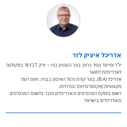
אדריכל איציק לזר
יו"ר ומייסד מסד-גרופ, בוגר הטכניון בניו – יורק N.Y.I.T. בפקולטה
לאדריכלות לתואר
אדריכל (B.A), בוגר קורס ניהול האיכות בבניה, חוות דעת
מקצועיות (אקספרטיזות) ובוררויות.
רשום בפנקס המהנדסים והאדריכלים וחבר בלשכת המהנדסים
והאדריכלים בישראל.