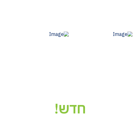
חדש!
הניוזלטר של מסד
תוכן איכותי לתכנון ולבניה איכותית