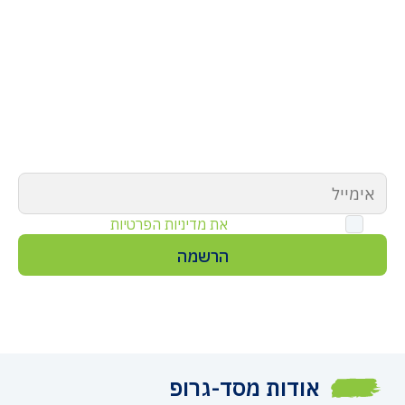
קבלו את העדכונים המקצועיים והרלוונטיים
ביותר מענף הבנייה, טיפים ותוכן שיווקי,
ועוד!
קראתי ואני מאשר
את מדיניות הפרטיות
של אתר זה
אודות מסד-גרופ