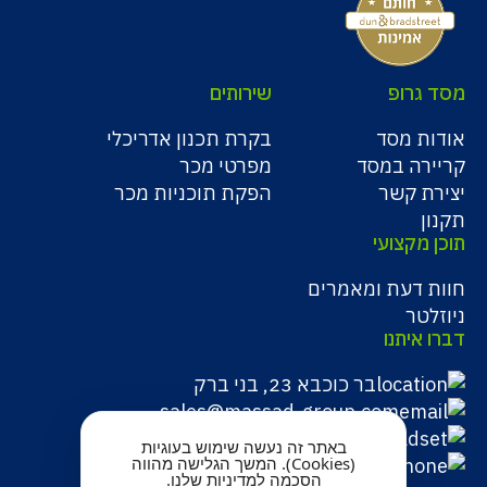
מסד גרופ
שירותים
אודות מסד
בקרת תכנון אדריכלי
קריירה במסד
מפרטי מכר
יצירת קשר
הפקת תוכניות מכר
תקנון
תוכן מקצועי
חוות דעת ומאמרים
ניוזלטר
דברו איתנו
בר כוכבא 23, בני ברק
sales@massad-group.com
(מכירות) 054-8946816
באתר זה נעשה שימוש בעוגיות
(Cookies). המשך הגלישה מהווה
03-5273230
(משרד)
הסכמה למדיניות שלנו.