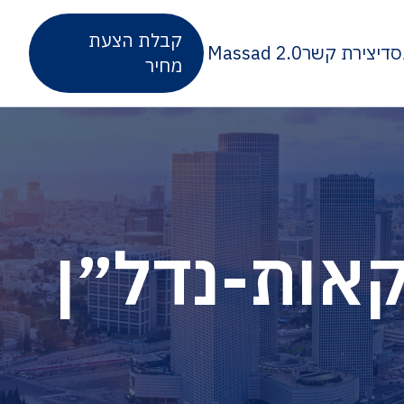
קבלת הצעת
סד
יצירת קשר
Massad 2.0
מחיר
אות-נדל״ן