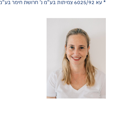
* עא 6025/92 צמיתות בע”מ נ’ חרושת חימר בע”מ, פ”ד נו(1) 826.